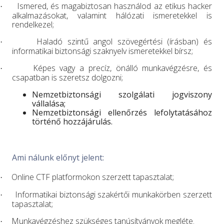
Ismered, és magabiztosan használod az etikus hacker
·
alkalmazásokat, valamint hálózati ismeretekkel is
rendelkezel;
Haladó szintű angol szövegértési (írásban) és
·
informatikai biztonsági szaknyelv ismeretekkel bírsz;
Képes vagy a precíz, önálló munkavégzésre, és
·
csapatban is szeretsz dolgozni;
Nemzetbiztonsági szolgálati jogviszony
vállalása;
Nemzetbiztonsági ellenőrzés lefolytatásához
történő hozzájárulás.
Ami nálunk előnyt jelent:
Online CTF platformokon szerzett tapasztalat;
·
Informatikai biztonsági szakértői munkakörben szerzett
·
tapasztalat;
Munkavégzéshez szükséges tanúsítványok megléte.
·