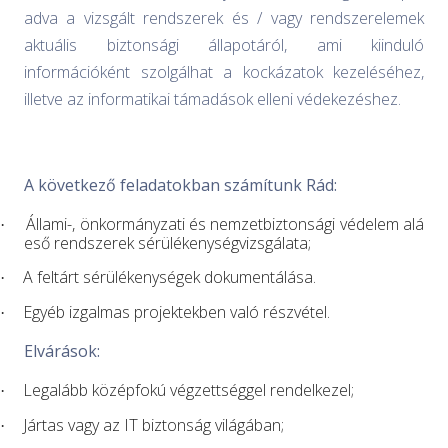
adva a vizsgált rendszerek és / vagy rendszerelemek
aktuális biztonsági állapotáról, ami kiinduló
információként szolgálhat a kockázatok kezeléséhez,
illetve az informatikai támadások elleni védekezéshez.
A következő feladatokban számítunk Rád:
Állami-, önkormányzati és nemzetbiztonsági védelem alá
·
eső rendszerek sérülékenységvizsgálata;
A feltárt sérülékenységek dokumentálása.
·
Egyéb izgalmas projektekben való részvétel.
·
Elvárások:
Legalább középfokú végzettséggel rendelkezel;
·
Jártas vagy az IT biztonság világában;
·