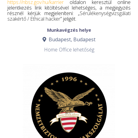
https://nbsz.gov.hu/karrier
oldalon keresztül online
jelentkezés link kitöltésével lehetséges, a megjegyzés
résznél kérjük megjeleníteni: „
Sérülékenységvizsgálati
szakértő / Ethical hacker
” jeligét.
Munkavégzés helye
Budapest, Budapest
Home Office lehetőség