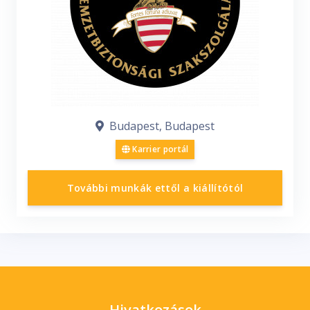
Budapest, Budapest
Karrier portál
További munkák ettől a kiállítótól
Hivatkozások