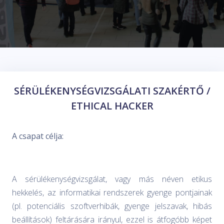
SÉRÜLÉKENYSÉGVIZSGÁLATI SZAKÉRTŐ /
ETHICAL HACKER
A csapat célja:
A sérülékenységvizsgálat, vagy más néven etikus
hekkelés, az informatikai rendszerek gyenge pontjainak
(pl. potenciális szoftverhibák, gyenge jelszavak, hibás
beállítások) feltárására irányul, ezzel is átfogóbb képet