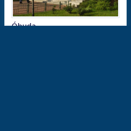
Óbuda
1034 Budapest Bécsi út 96/B
Megtekintés
Hivatkozások
Álláshirdetés közzétele